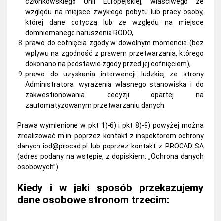
członkowskiego Unii Europejskiej, właściwego ze
względu na miejsce zwykłego pobytu lub pracy osoby,
której dane dotyczą lub ze względu na miejsce
domniemanego naruszenia RODO,
prawo do cofnięcia zgody w dowolnym momencie (bez
wpływu na zgodność z prawem przetwarzania, którego
dokonano na podstawie zgody przed jej cofnięciem),
prawo do uzyskania interwencji ludzkiej ze strony
Administratora, wyrażenia własnego stanowiska i do
zakwestionowania decyzji opartej na
zautomatyzowanym przetwarzaniu danych.
Prawa wymienione w pkt 1)-6) i pkt 8)-9) powyżej można
zrealizować m.in. poprzez kontakt z inspektorem ochrony
danych
iod@procad.pl
lub poprzez kontakt z PROCAD SA
(adres podany na wstępie, z dopiskiem: „Ochrona danych
osobowych”).
Kiedy i w jaki sposób przekazujemy
dane osobowe stronom trzecim: