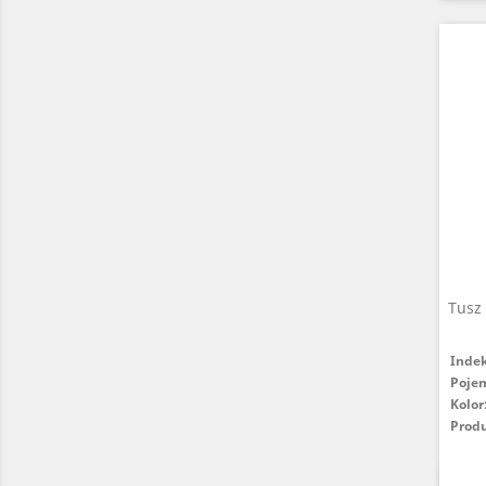
Tusz
Inde
Poje
Kolor
Prod