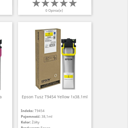
Szybki podgląd

0 Opinia(e)
a
Epson Tusz T9454 Yellow 1x38.1ml
Indeks:
T9454
Pojemność:
38,1ml
Kolor:
Żółty
Producent:
Epson