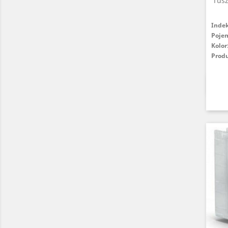
Tusz
Inde
Poje
Kolor
Prod