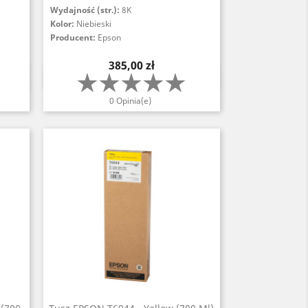
Wydajność (str.):
8K
Kolor:
Niebieski
Producent:
Epson
Cena
385,00 zł
Szybki podgląd

0 Opinia(e)