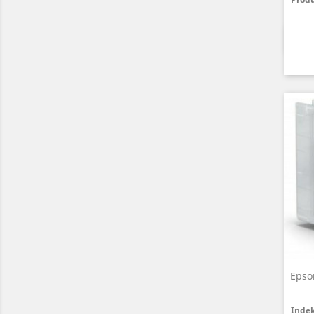
Epso
Inde