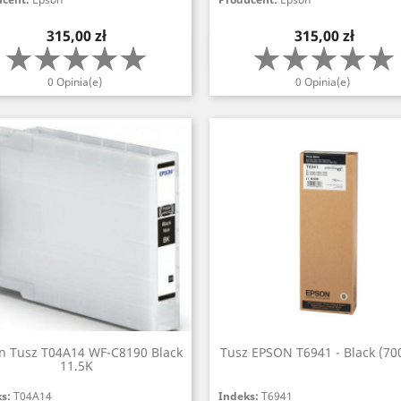
Cena
Cena
315,00 zł
315,00 zł
Szybki podgląd
Szybki podgląd


0 Opinia(e)
0 Opinia(e)
n Tusz T04A14 WF-C8190 Black
Tusz EPSON T6941 - Black (70
11.5K
ks:
T04A14
Indeks:
T6941