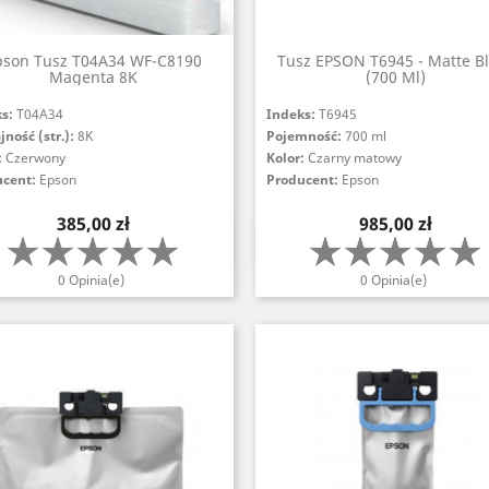
pson Tusz T04A34 WF-C8190
Tusz EPSON T6945 - Matte B
Magenta 8K
(700 Ml)
ks:
T04A34
Indeks:
T6945
ność (str.):
8K
Pojemność:
700 ml
:
Czerwony
Kolor:
Czarny matowy
ucent:
Epson
Producent:
Epson
Cena
Cena
385,00 zł
985,00 zł
Szybki podgląd
Szybki podgląd


0 Opinia(e)
0 Opinia(e)