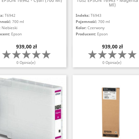
 EPSON T6942 - Cyan (700 Ml)
Tusz EPSON T6943 - Magenta 
Ml)
ks:
T6942
Indeks:
T6943
mność:
700 ml
Pojemność:
700 ml
:
Niebieski
Kolor:
Czerwony
ucent:
Epson
Producent:
Epson
Cena
Cena
939,00 zł
939,00 zł
Szybki podgląd
Szybki podgląd


0 Opinia(e)
0 Opinia(e)