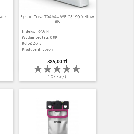
lack
Epson Tusz T04A44 WF-C8190 Yellow
8K
Indeks:
T04A44
Wydajność (str.):
8K
Kolor:
Żółty
Producent:
Epson
Cena
385,00 zł
Szybki podgląd

0 Opinia(e)