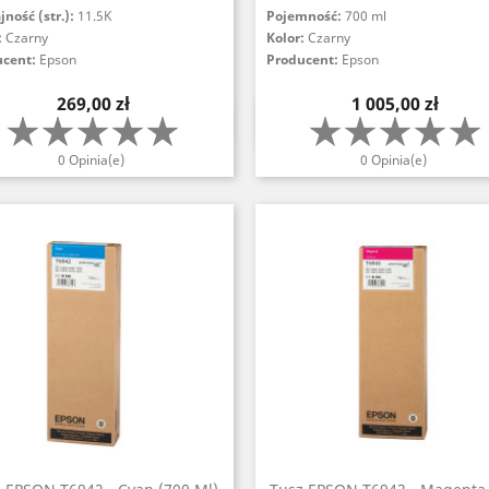
ność (str.):
11.5K
Pojemność:
700 ml
:
Czarny
Kolor:
Czarny
ucent:
Epson
Producent:
Epson
Cena
Cena
269,00 zł
1 005,00 zł
Szybki podgląd
Szybki podgląd


0 Opinia(e)
0 Opinia(e)