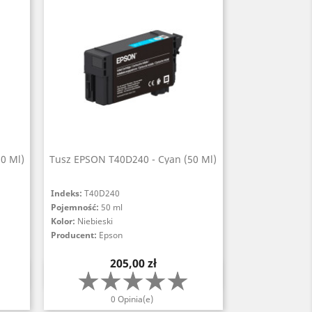
0 Ml)
Tusz EPSON T40D240 - Cyan (50 Ml)
Indeks:
T40D240
Pojemność:
50 ml
Kolor:
Niebieski
Producent:
Epson
Cena
205,00 zł
Szybki podgląd

0 Opinia(e)