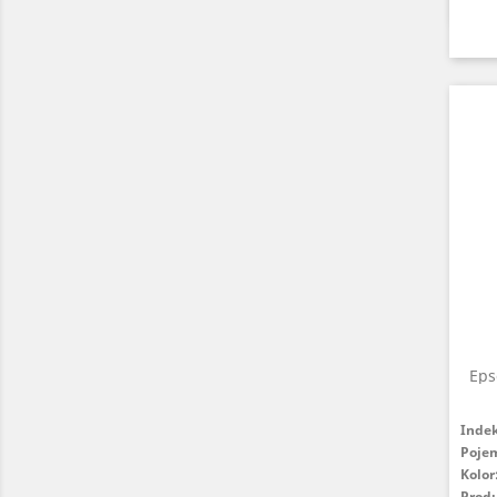
Eps
Inde
Poje
Kolor
Prod