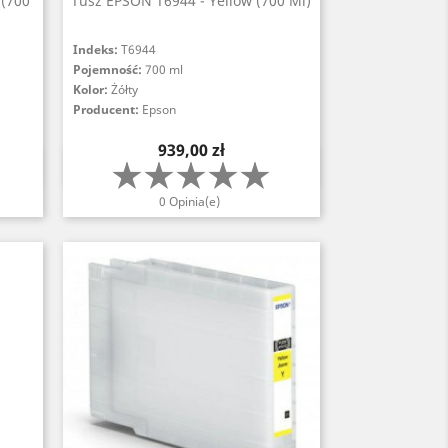
(700
Tusz EPSON T6944 - Yellow (700 Ml)
Indeks:
T6944
Pojemność:
700 ml
Kolor:
Żółty
Producent:
Epson
Cena
939,00 zł
Szybki podgląd

0 Opinia(e)