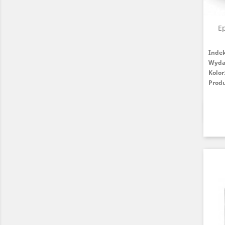
E
Inde
Wydaj
Kolor
Prod