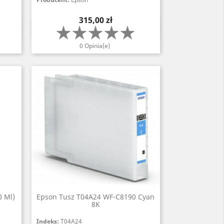
Cena
315,00 zł
Szybki podgląd

0 Opinia(e)
0 Ml)
Epson Tusz T04A24 WF-C8190 Cyan
8K
Indeks:
T04A24