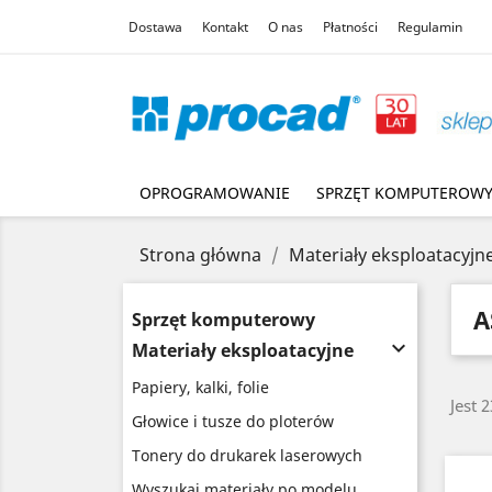
Dostawa
Kontakt
O nas
Płatności
Regulamin
OPROGRAMOWANIE
SPRZĘT KOMPUTEROW
Strona główna
Materiały eksploatacyjn
A
Sprzęt komputerowy

Materiały eksploatacyjne
Papiery, kalki, folie
Jest 
Głowice i tusze do ploterów
Tonery do drukarek laserowych
Wyszukaj materiały po modelu