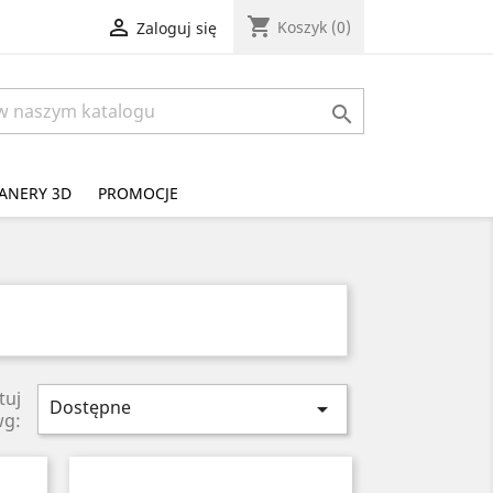
shopping_cart

Koszyk
(0)
Zaloguj się

ANERY 3D
PROMOCJE
tuj
Dostępne

wg: