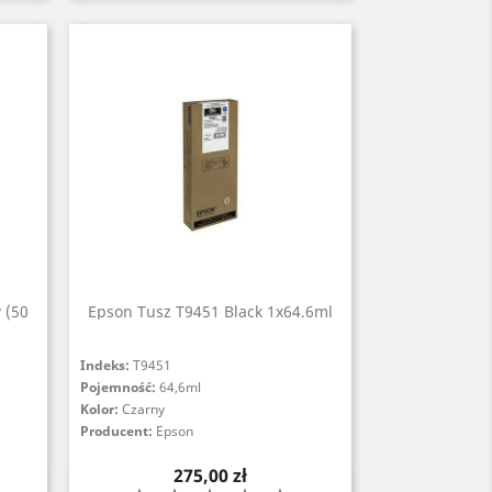
 (50
Epson Tusz T9451 Black 1x64.6ml
Indeks:
T9451
Pojemność:
64,6ml
Kolor:
Czarny
Producent:
Epson
Cena
275,00 zł