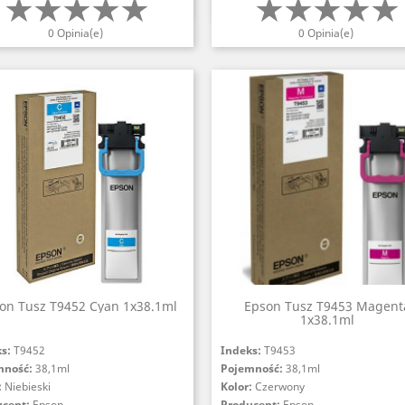
Szybki podgląd
Szybki podgląd


0 Opinia(e)
0 Opinia(e)
on Tusz T9452 Cyan 1x38.1ml
Epson Tusz T9453 Magent
1x38.1ml
ks:
T9452
Indeks:
T9453
mność:
38,1ml
Pojemność:
38,1ml
:
Niebieski
Kolor:
Czerwony
ucent:
Epson
Producent:
Epson