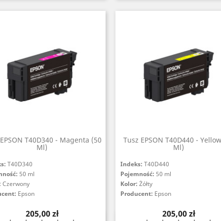
 EPSON T40D340 - Magenta (50
Tusz EPSON T40D440 - Yellow
Ml)
Ml)
ks:
T40D340
Indeks:
T40D440
mność:
50 ml
Pojemność:
50 ml
:
Czerwony
Kolor:
Żółty
ucent:
Epson
Producent:
Epson
Cena
Cena
205,00 zł
205,00 zł