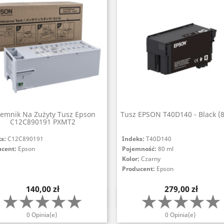
jemnik Na Zużyty Tusz Epson
Tusz EPSON T40D140 - Black (8
C12C890191 PXMT2
ks:
C12C890191
Indeks:
T40D140
ucent:
Epson
Pojemność:
80 ml
Kolor:
Czarny
Producent:
Epson
Cena
Cena
140,00 zł
279,00 zł
Szybki podgląd
Szybki podgląd


0 Opinia(e)
0 Opinia(e)