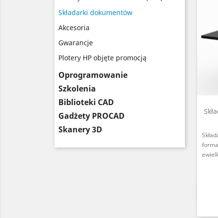
Składarki dokumentów
Akcesoria
Gwarancje
Plotery HP objęte promocją
Oprogramowanie
Szkolenia
Biblioteki CAD
Skł
Gadżety PROCAD
Skanery 3D
Skład
format
ewiel