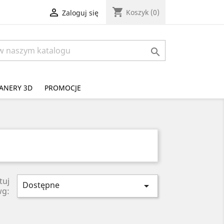
shopping_cart

Koszyk
(0)
Zaloguj się

ANERY 3D
PROMOCJE
tuj
Dostępne

wg: