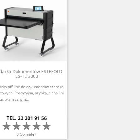
adarka Dokumentów ESTEFOLD
ES-TE 3000
arka off-line do dokumentów szeroko
owych. Precyzyjna, szybka, cicha i ni
ka, w znacznym...
Cena
TEL. 22 201 91 56
Szybki podgląd

0 Opinia(e)