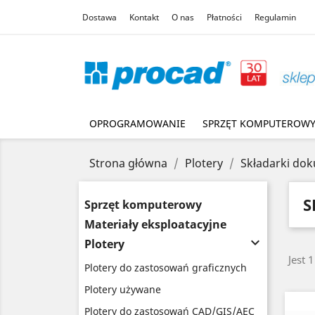
Dostawa
Kontakt
O nas
Płatności
Regulamin
OPROGRAMOWANIE
SPRZĘT KOMPUTEROW
Strona główna
Plotery
Składarki do
S
Sprzęt komputerowy
Materiały eksploatacyjne

Plotery
Jest 
Plotery do zastosowań graficznych
Plotery używane
Plotery do zastosowań CAD/GIS/AEC