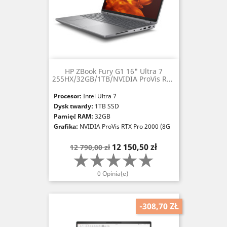
HP ZBook Fury G1 16" Ultra 7
255HX/32GB/1TB/NVIDIA ProVis RTX
Pro 2000 (8GB)
Procesor:
Intel Ultra 7
Dysk twardy:
1TB SSD
Pamięć RAM:
32GB
Grafika:
NVIDIA ProVis RTX Pro 2000 (8G
B)
Cena
Cena
12 150,50 zł
12 790,00 zł
podstawowa
0 Opinia(e)
-308,70 ZŁ