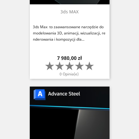
3ds MAX
3ds Max to zaawansowane narzędzie do
modelowania 3D, animacji, wizualizacji, re
nderowania i kompozycji dla...
Cena
7 980,00 zł
0 Opinia(e)