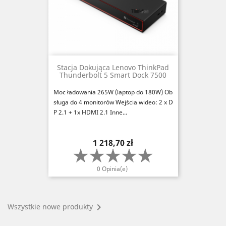
Stacja Dokująca Lenovo ThinkPad
Thunderbolt 5 Smart Dock 7500
Moc ładowania 265W (laptop do 180W) Ob
sługa do 4 monitorów Wejścia wideo: 2 x D
P 2.1 + 1x HDMI 2.1 Inne...
Cena
1 218,70 zł
0 Opinia(e)

Wszystkie nowe produkty