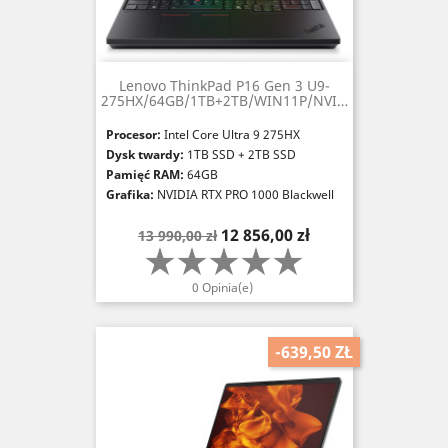
Lenovo ThinkPad P16 Gen 3 U9-
275HX/64GB/1TB+2TB/WIN11P/NVIDIA
RTX PRO 1000
Procesor:
Intel Core Ultra 9 275HX
Dysk twardy:
1TB SSD + 2TB SSD
Pamięć RAM:
64GB
Grafika:
NVIDIA RTX PRO 1000 Blackwell
8GB
Cena
Cena
12 856,00 zł
13 990,00 zł
podstawowa
0 Opinia(e)
-639,50 ZŁ