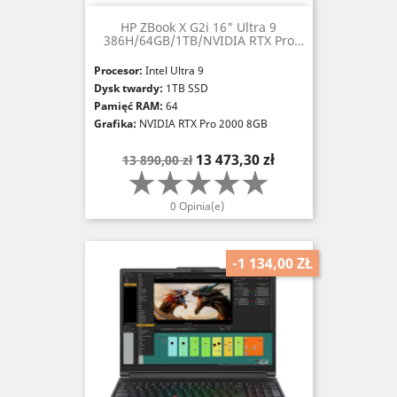
HP ZBook X G2i 16" Ultra 9
386H/64GB/1TB/NVIDIA RTX Pro
2000 (8GB)
Procesor:
Intel Ultra 9
Dysk twardy:
1TB SSD
Pamięć RAM:
64
Grafika:
NVIDIA RTX Pro 2000 8GB
Cena
Cena
13 473,30 zł
13 890,00 zł
podstawowa
0 Opinia(e)
-1 134,00 ZŁ