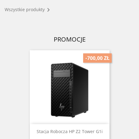

Wszystkie produkty
PROMOCJE
-700,00 ZŁ
Stacja Robocza HP Z2 Tower G1i