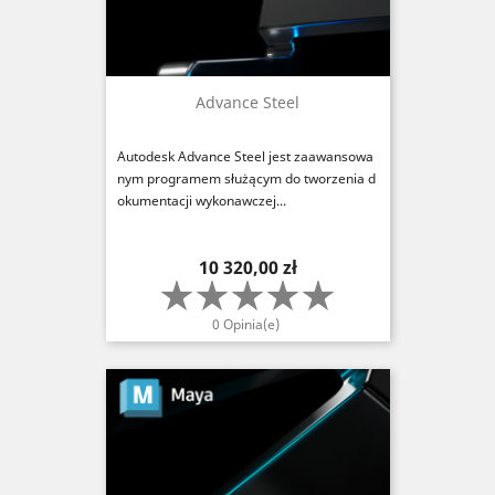
Advance Steel
Autodesk Advance Steel jest zaawansowa
nym programem służącym do tworzenia d
okumentacji wykonawczej...
Cena
10 320,00 zł
0 Opinia(e)