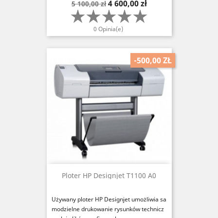
Cena
Cena
4 600,00 zł
5 100,00 zł
podstawowa
0 Opinia(e)
-500,00 ZŁ
Ploter HP Designjet T1100 A0
Używany ploter HP Designjet umożliwia sa
modzielne drukowanie rysunków technicz