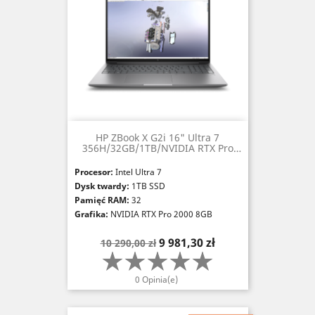
HP ZBook X G2i 16" Ultra 7
356H/32GB/1TB/NVIDIA RTX Pro
2000 (8GB)
Procesor:
Intel Ultra 7
Dysk twardy:
1TB SSD
Pamięć RAM:
32
Grafika:
NVIDIA RTX Pro 2000 8GB
Cena
Cena
9 981,30 zł
10 290,00 zł
podstawowa
0 Opinia(e)