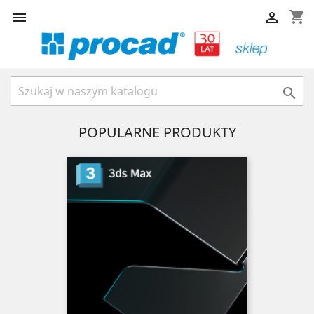
shopping_cart



POPULARNE PRODUKTY