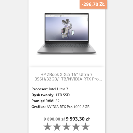
-296,70 ZŁ
HP ZBook X G2i 16" Ultra 7
356H/32GB/1TB/NVIDIA RTX Pro
1000 (8GB)
Procesor:
Intel Ultra 7
Dysk twardy:
1TB SSD
Pamięć RAM:
32
Grafika:
NVIDIA RTX Pro 1000 8GB
Cena
Cena
9 593,30 zł
9 890,00 zł
podstawowa