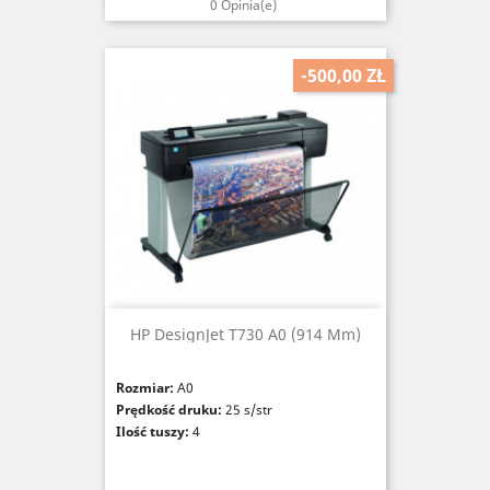
0 Opinia(e)
-500,00 ZŁ
HP DesignJet T730 A0 (914 Mm)
Rozmiar:
A0
Prędkość druku:
25 s/str
Ilość tuszy:
4