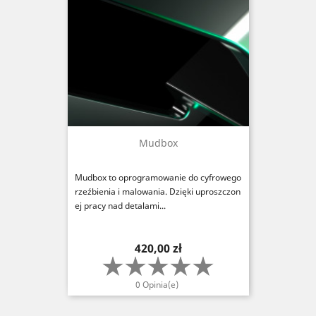
Mudbox
Mudbox to oprogramowanie do cyfrowego
rzeźbienia i malowania. Dzięki uproszczon
ej pracy nad detalami...
Cena
420,00 zł
0 Opinia(e)