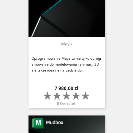
Maya
Oprogramowanie Maya to nie tylko oprogr
amowanie do modelowania i animacji 3D
ale także idealne narzędzie do...
Cena
7 980,00 zł
0 Opinia(e)