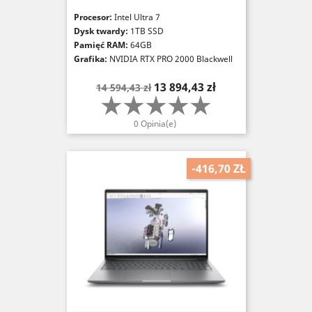
Procesor:
Intel Ultra 7
Dysk twardy:
1TB SSD
Pamięć RAM:
64GB
Grafika:
NVIDIA RTX PRO 2000 Blackwell
16GB
Cena
Cena
13 894,43 zł
14 594,43 zł
podstawowa
0 Opinia(e)
-416,70 ZŁ