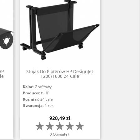
HP
Stojak Do Ploterów HP DesignJet
le
T200/T600 24 Cale
Kolor:
Grafitowy
Producent:
HP
Rozmiar:
24 cale
Gwarancja:
1 rok
Cena
920,49 zł
Szybki podgląd

0 Opinia(e)