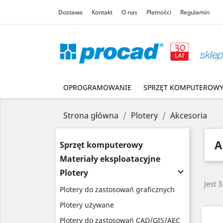
Dostawa
Kontakt
O nas
Płatności
Regulamin
OPROGRAMOWANIE
SPRZĘT KOMPUTEROW
Strona główna
Plotery
Akcesoria
A
Sprzęt komputerowy
Materiały eksploatacyjne

Plotery
Jest 
Plotery do zastosowań graficznych
Plotery używane
Plotery do zastosowań CAD/GIS/AEC