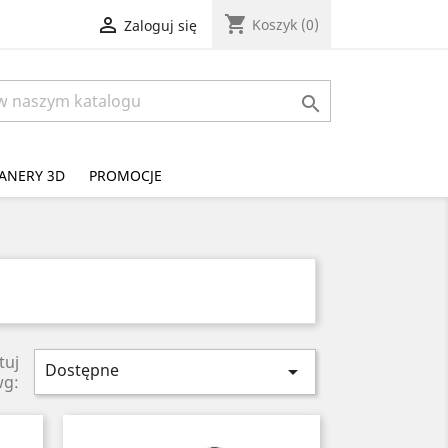
shopping_cart

Koszyk
(0)
Zaloguj się

ANERY 3D
PROMOCJE
tuj
Dostępne

wg: