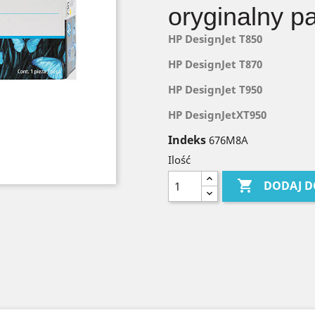
oryginalny p
HP DesignJet T850
HP DesignJet T870
HP DesignJet T950
HP DesignJetXT950
Indeks
676M8A
Ilość

DODAJ D