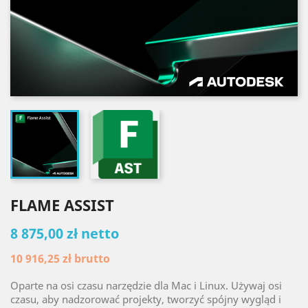
FLAME ASSIST
8 875,00 zł netto
10 916,25 zł
brutto
Oparte na osi czasu narzędzie dla Mac i Linux. Używaj osi
czasu, aby nadzorować projekty, tworzyć spójny wygląd i