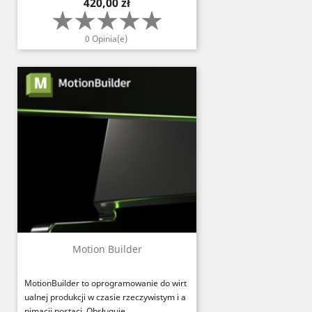
Cena
420,00 zł
0 Opinia(e)
Motion Builder
MotionBuilder to oprogramowanie do wirt
ualnej produkcji w czasie rzeczywistym i a
nimacji postaci. Obsługuje...