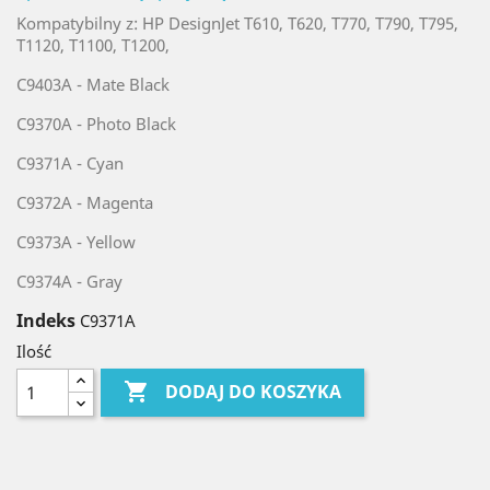
Kompatybilny z: HP DesignJet T610, T620, T770, T790, T795,
T1120, T1100, T1200,
C9403A - Mate Black
C9370A - Photo Black
C93
71A - Cyan
C9372A - Magenta
C9373A - Yellow
C9374A - Gray
Indeks
C9371A
Ilość

DODAJ DO KOSZYKA