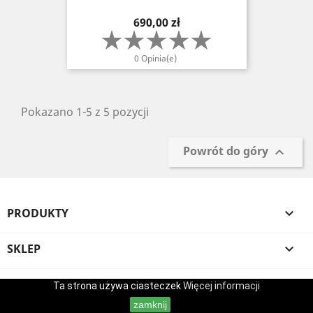
Cena
690,00 zł
0 Opinia(e)
Pokazano 1-5 z 5 pozycji
Powrót do góry

PRODUKTY

SKLEP

TWOJE KONTO

Ta strona używa ciasteczek
Więcej informacji
zamknij