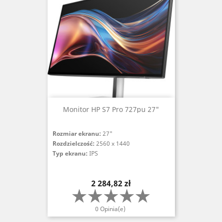
Monitor HP S7 Pro 727pu 27"
Rozmiar ekranu:
27"
Rozdzielczość:
2560 x 1440
Typ ekranu:
IPS
Cena
2 284,82 zł
0 Opinia(e)