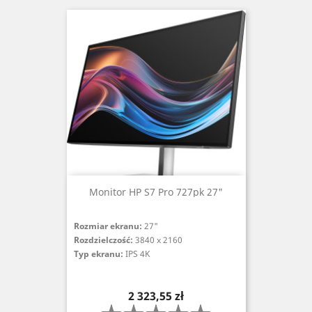
Monitor HP S7 Pro 727pk 27"
Rozmiar ekranu:
27"
Rozdzielczość:
3840 x 2160
Typ ekranu:
IPS 4K
Cena
2 323,55 zł