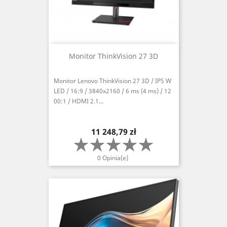
Monitor ThinkVision 27 3D
Monitor Lenovo ThinkVision 27 3D / IPS W
LED / 16:9 / 3840x2160 / 6 ms (4 ms) / 12
00:1 / HDMI 2.1...
Cena
11 248,79 zł
0 Opinia(e)