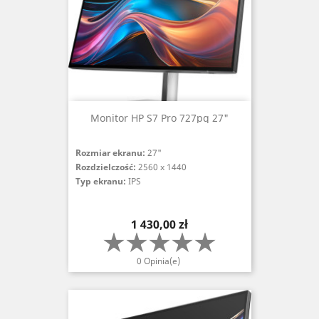
Monitor HP S7 Pro 727pq 27"
Rozmiar ekranu:
27"
Rozdzielczość:
2560 x 1440
Typ ekranu:
IPS
Cena
1 430,00 zł
0 Opinia(e)