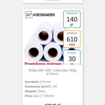
Rolka MH 1481 Colorcoat 140g
610mm
Szerokość:
610 mm
Gramatura (g/m²):
140
Długość:
30mb
Gilza:
gilza 2" (50mm)
Cena