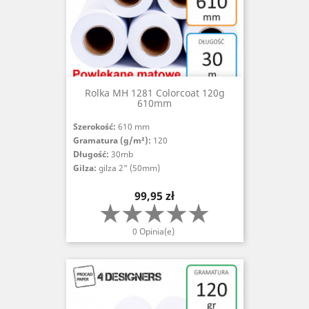
Rolka MH 1281 Colorcoat 120g
610mm
Szerokość:
610 mm
Gramatura (g/m²):
120
Długość:
30mb
Gilza:
gilza 2" (50mm)
Cena
99,95 zł
0 Opinia(e)