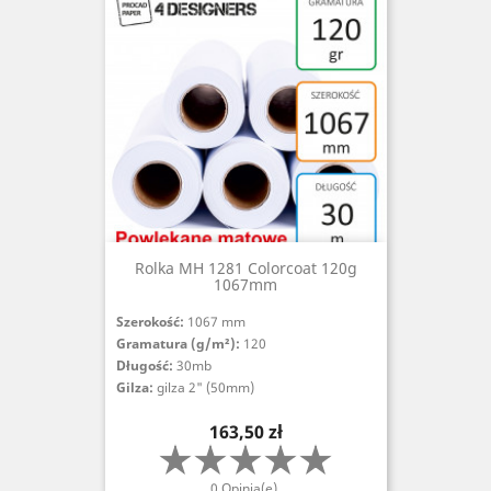
Rolka MH 1281 Colorcoat 120g
1067mm
Szerokość:
1067 mm
Gramatura (g/m²):
120
Długość:
30mb
Gilza:
gilza 2" (50mm)
Cena
163,50 zł
0 Opinia(e)