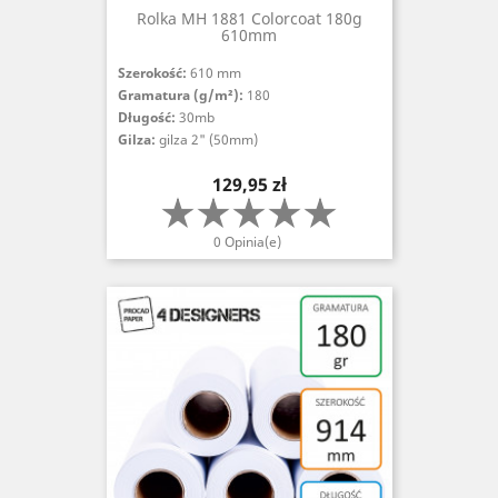
Rolka MH 1881 Colorcoat 180g
610mm
Szerokość:
610 mm
Gramatura (g/m²):
180
Długość:
30mb
Gilza:
gilza 2" (50mm)
Cena
129,95 zł
0 Opinia(e)