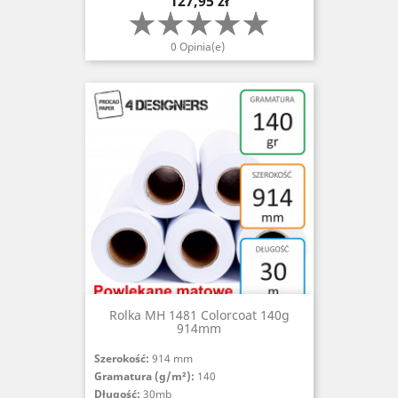
127,95 zł
0 Opinia(e)
Rolka MH 1481 Colorcoat 140g
914mm
Szerokość:
914 mm
Gramatura (g/m²):
140
Długość:
30mb