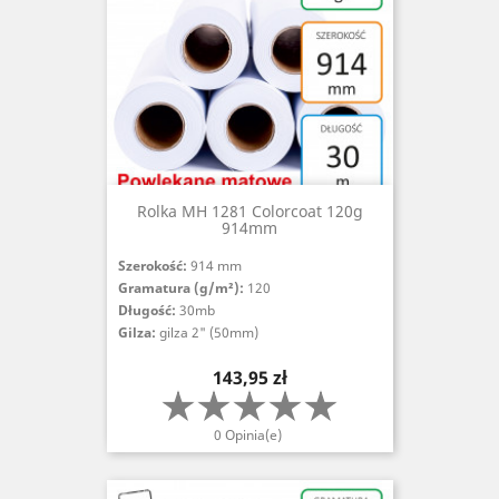
Rolka MH 1281 Colorcoat 120g
914mm
Szerokość:
914 mm
Gramatura (g/m²):
120
Długość:
30mb
Gilza:
gilza 2" (50mm)
Cena
143,95 zł
0 Opinia(e)