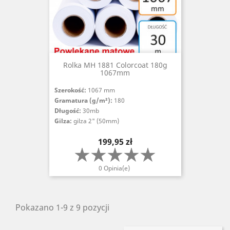
Rolka MH 1881 Colorcoat 180g
1067mm
Szerokość:
1067 mm
Gramatura (g/m²):
180
Długość:
30mb
Gilza:
gilza 2" (50mm)
Cena
199,95 zł
0 Opinia(e)
Pokazano 1-9 z 9 pozycji