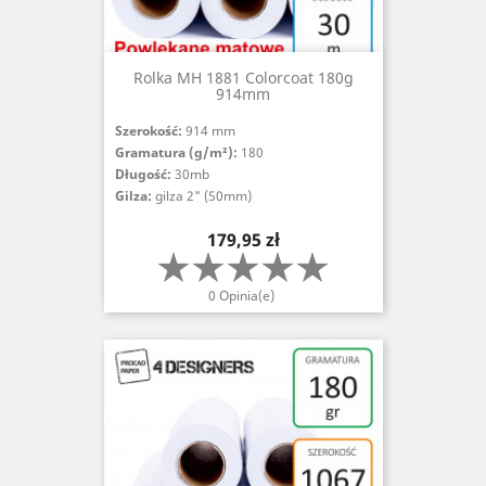
Rolka MH 1881 Colorcoat 180g
914mm
Szerokość:
914 mm
Gramatura (g/m²):
180
Długość:
30mb
Gilza:
gilza 2" (50mm)
Cena
179,95 zł
0 Opinia(e)