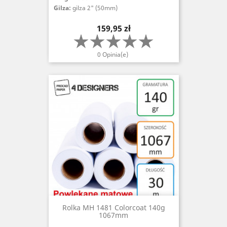
Gilza:
gilza 2" (50mm)
Cena
159,95 zł
0 Opinia(e)
Rolka MH 1481 Colorcoat 140g
1067mm