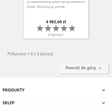
ej zaawansowany pakiet oprogramowania
Adobe. Wyróżnia go przede...
Cena
4 983,60 zł
0 Opinia(e)
Pokazano 1-6 z 6 pozycji
Powrót do góry

PRODUKTY

SKLEP
