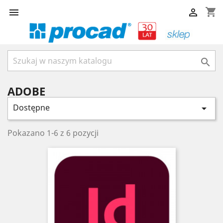
shopping_cart



ADOBE
Dostępne

Pokazano 1-6 z 6 pozycji