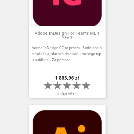
Adobe InDesign For Teams ML 1
YEAR
Adobe InDesign CC to prosta i funkcjonaln
a aplikacja, służąca do składu różnego typ
u publikacji. Za pomocą...
Cena
1 805,96 zł
0 Opinia(e)