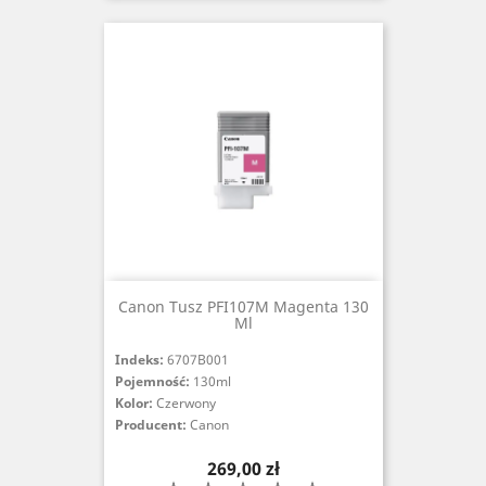
Canon Tusz PFI107M Magenta 130
Ml
Indeks:
6707B001
Pojemność:
130ml
Kolor:
Czerwony
Producent:
Canon
Cena
269,00 zł