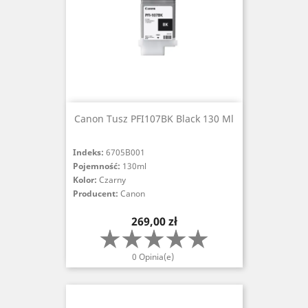
Canon Tusz PFI107BK Black 130 Ml
Indeks:
6705B001
Pojemność:
130ml
Kolor:
Czarny
Producent:
Canon
Cena
269,00 zł
0 Opinia(e)