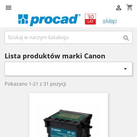
shopping_cart



Lista produktów marki Canon

Pokazano 1-21 z 31 pozycji