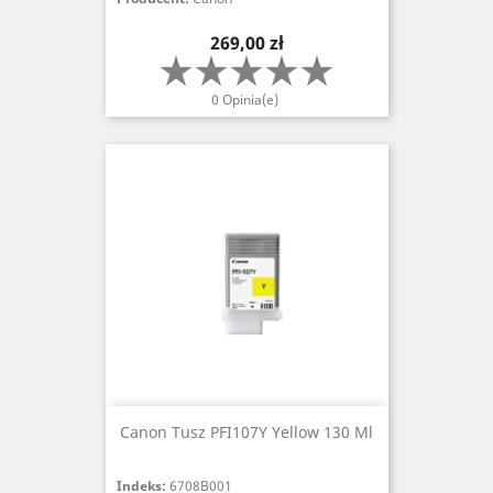
Cena
269,00 zł
0 Opinia(e)
Canon Tusz PFI107Y Yellow 130 Ml
Indeks:
6708B001