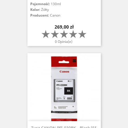
Pojemność:
130ml
Kolor:
Żółty
Producent:
Canon
Cena
269,00 zł
0 Opinia(e)
Tusz CANON PFI-030BK - Black (55