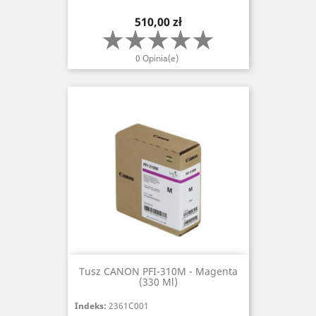
Cena
510,00 zł
0 Opinia(e)
Tusz CANON PFI-310M - Magenta
(330 Ml)
Indeks:
2361C001