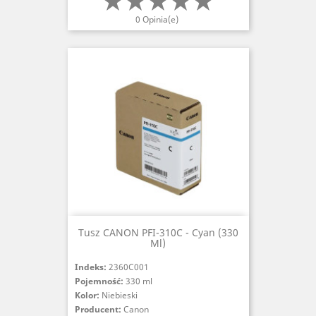
0 Opinia(e)
Tusz CANON PFI-310C - Cyan (330
Ml)
Indeks:
2360C001
Pojemność:
330 ml
Kolor:
Niebieski
Producent:
Canon