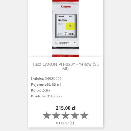
Tusz CANON PFI-030Y - Yellow (55
Ml)
Indeks:
3492C001
Pojemność:
55 ml
Kolor:
Żółty
Producent:
Canon
Cena
215,00 zł
0 Opinia(e)