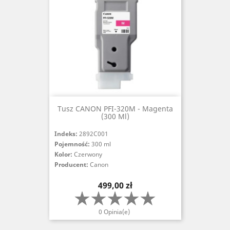
Tusz CANON PFI-320M - Magenta
(300 Ml)
Indeks:
2892C001
Pojemność:
300 ml
Kolor:
Czerwony
Producent:
Canon
Cena
499,00 zł
0 Opinia(e)