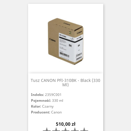
Tusz CANON PFI-310BK - Black (330
Ml)
Indeks:
2359C001
Pojemność:
330 ml
Kolor:
Czarny
Producent:
Canon
Cena
510,00 zł