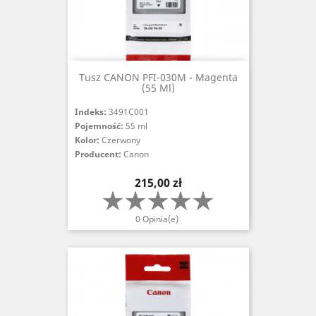
Tusz CANON PFI-030M - Magenta
(55 Ml)
Indeks:
3491C001
Pojemność:
55 ml
Kolor:
Czerwony
Producent:
Canon
Cena
215,00 zł
0 Opinia(e)