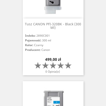
Tusz CANON PFI-320BK - Black (300
Ml)
Indeks:
2890C001
Pojemność:
300 ml
Kolor:
Czarny
Producent:
Canon
Cena
499,00 zł
0 Opinia(e)