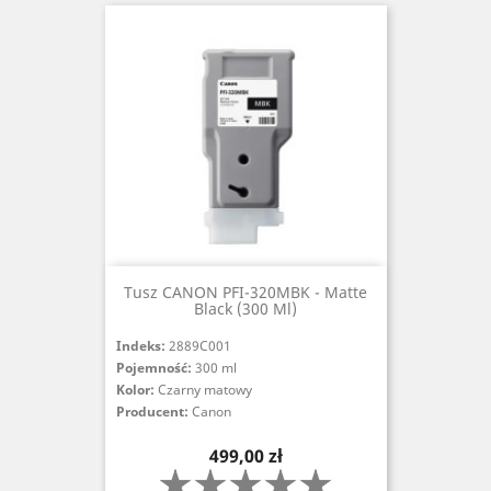
Tusz CANON PFI-320MBK - Matte
Black (300 Ml)
Indeks:
2889C001
Pojemność:
300 ml
Kolor:
Czarny matowy
Producent:
Canon
Cena
499,00 zł