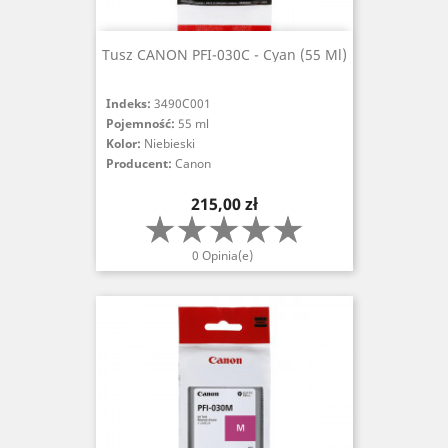
Tusz CANON PFI-030C - Cyan (55 Ml)
Indeks:
3490C001
Pojemność:
55 ml
Kolor:
Niebieski
Producent:
Canon
Cena
215,00 zł
0 Opinia(e)