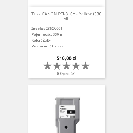
Tusz CANON PFI-310Y - Yellow (330
Ml)
Indeks:
2362C001
Pojemność:
330 ml
Kolor:
Żółty
Producent:
Canon
Cena
510,00 zł
0 Opinia(e)