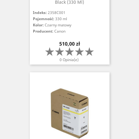
Black (330 Ml)
Indeks:
2358C001
Pojemność:
330 ml
Kolor:
Czarny matowy
Producent:
Canon
Cena
510,00 zł
0 Opinia(e)