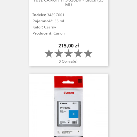
Ml)
Indeks:
3489C001
Pojemność:
55 ml
Kolor:
Czarny
Producent:
Canon
Cena
215,00 zł
0 Opinia(e)