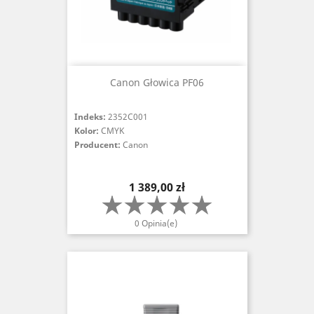
Canon Głowica PF06
Indeks:
2352C001
Kolor:
CMYK
Producent:
Canon
Cena
1 389,00 zł
0 Opinia(e)