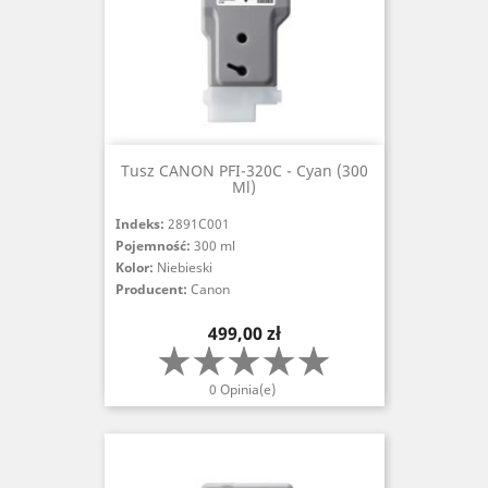
Tusz CANON PFI-320C - Cyan (300
Ml)
Indeks:
2891C001
Pojemność:
300 ml
Kolor:
Niebieski
Producent:
Canon
Cena
499,00 zł
0 Opinia(e)