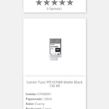
0 Opinia(e)
Canon Tusz PFI107MB Matte Black
130 Ml
Indeks:
6705B001
Pojemność:
130ml
Kolor:
Czarny
Producent:
Canon