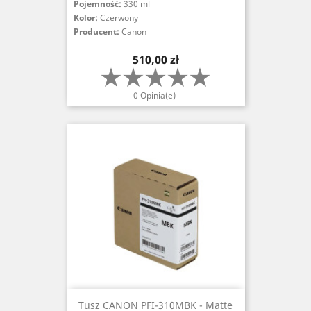
Pojemność:
330 ml
Kolor:
Czerwony
Producent:
Canon
Cena
510,00 zł
0 Opinia(e)
Tusz CANON PFI-310MBK - Matte