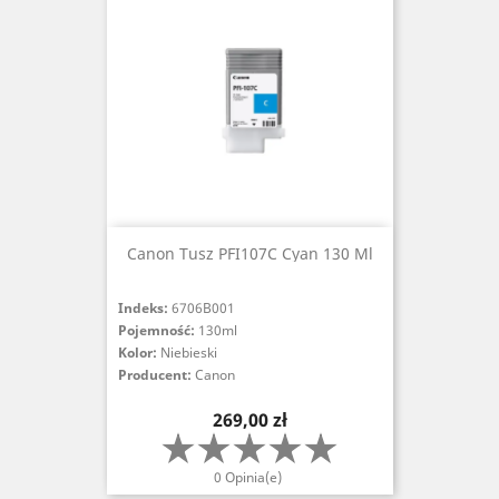
Canon Tusz PFI107C Cyan 130 Ml
Indeks:
6706B001
Pojemność:
130ml
Kolor:
Niebieski
Producent:
Canon
Cena
269,00 zł
0 Opinia(e)