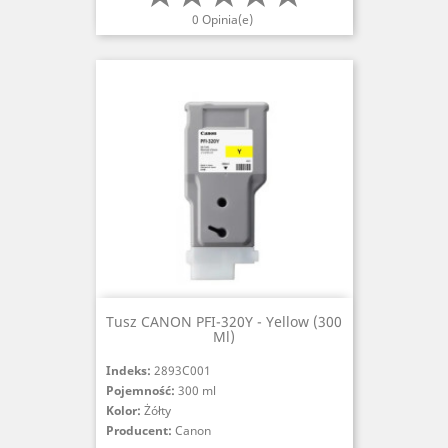
0 Opinia(e)
Tusz CANON PFI-320Y - Yellow (300
Ml)
Indeks:
2893C001
Pojemność:
300 ml
Kolor:
Żółty
Producent:
Canon