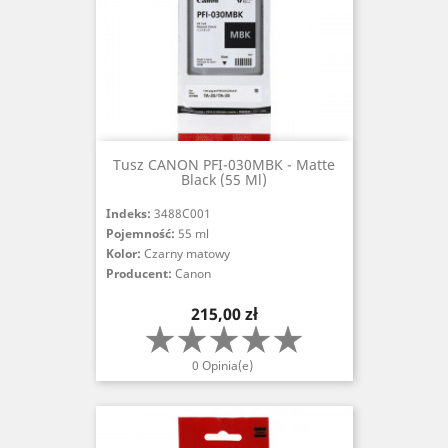
Tusz CANON PFI-030MBK - Matte
Black (55 Ml)
Indeks:
3488C001
Pojemność:
55 ml
Kolor:
Czarny matowy
Producent:
Canon
Cena
215,00 zł
0 Opinia(e)