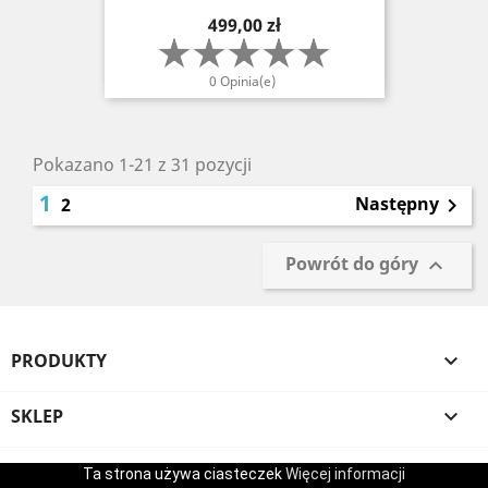
Cena
499,00 zł
0 Opinia(e)
Pokazano 1-21 z 31 pozycji
1
Następny
2

Powrót do góry

PRODUKTY

SKLEP

TWOJE KONTO

Ta strona używa ciasteczek
Więcej informacji