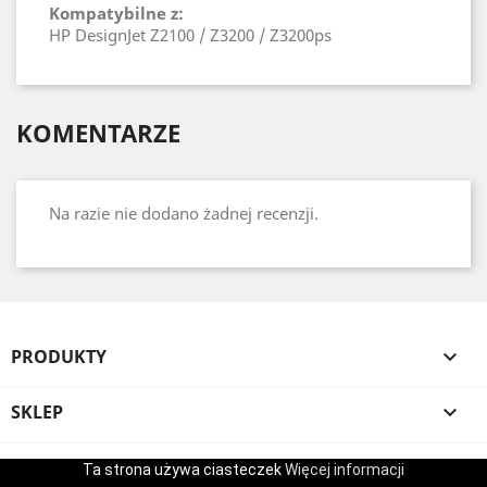
Kompatybilne z:
HP DesignJet Z2100 / Z3200 / Z3200ps
KOMENTARZE
Na razie nie dodano żadnej recenzji.
PRODUKTY

SKLEP

TWOJE KONTO

Ta strona używa ciasteczek
Więcej informacji