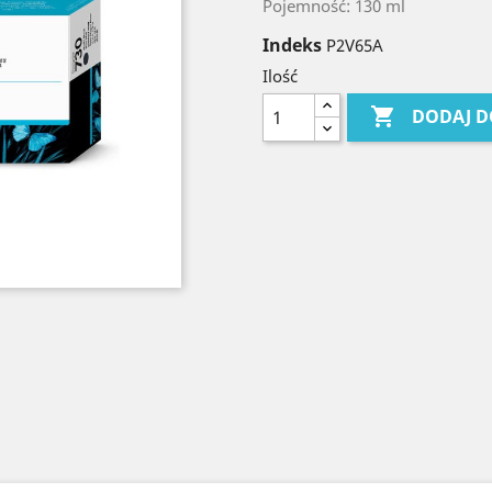
Pojemność: 130 ml
Indeks
P2V65A
Ilość

DODAJ D