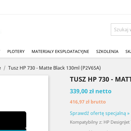
Y
PLOTERY
MATERIAŁY EKSPLOATACYJNE
SZKOLENIA
SK
e
Tusz HP 730 - Matte Black 130ml (P2V65A)
TUSZ HP 730 - MAT
339,00 zł netto
416,97 zł
brutto
Sprawdź ofertę specjalną »
Kompatybilny z: HP DesignJet