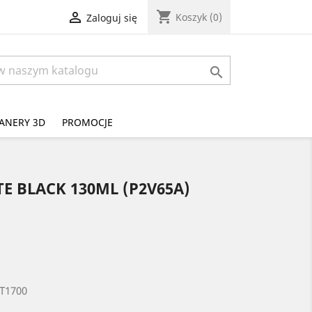
shopping_cart

Koszyk
(0)
Zaloguj się

ANERY 3D
PROMOCJE
TE BLACK 130ML (P2V65A)
 T1700