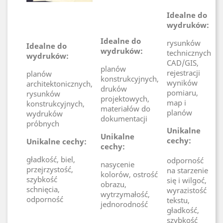
Idealne do
wydruków:
Idealne do
rysunków
Idealne do
wydruków:
technicznych
wydruków:
CAD/GIS,
planów
rejestracji
planów
konstrukcyjnych,
wyników
architektonicznych,
druków
pomiaru,
rysunków
projektowych,
map i
konstrukcyjnych,
materiałów do
planów
wydruków
dokumentacji
próbnych
Unikalne
Unikalne
cechy:
Unikalne cechy:
cechy:
gładkość, biel,
odporność
nasycenie
przejrzystość,
na starzenie
kolorów, ostrość
szybkość
się i wilgoć,
obrazu,
schnięcia,
wyrazistość
wytrzymałość,
odporność
tekstu,
jednorodność
gładkość,
szybkość