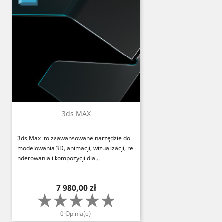
3ds MAX
3ds Max to zaawansowane narzędzie do
modelowania 3D, animacji, wizualizacji, re
nderowania i kompozycji dla...
Cena
7 980,00 zł
0 Opinia(e)