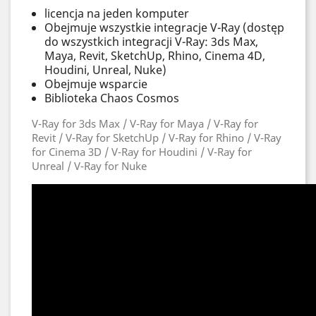
licencja na jeden komputer
Obejmuje wszystkie integracje V-Ray (dostęp
do wszystkich integracji V-Ray: 3ds Max,
Maya, Revit, SketchUp, Rhino, Cinema 4D,
Houdini, Unreal, Nuke)
Obejmuje wsparcie
Biblioteka Chaos Cosmos
V-Ray for 3ds Max / V-Ray for Maya / V-Ray for
Revit / V-Ray for SketchUp / V-Ray for Rhino / V-Ray
for Cinema 3D / V-Ray for Houdini / V-Ray for
Unreal / V-Ray for Nuke