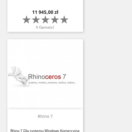
Cena
11 945,00 zł
0 Opinia(e)
Rhino 7
Rhino 7 Dla systemu Windows Komercyjna