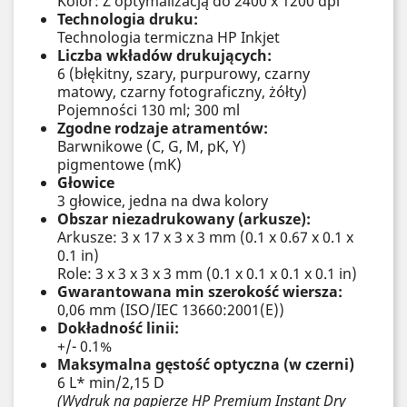
Kolor: Z optymalizacją do 2400 x 1200 dpi
Technologia druku:
Technologia termiczna HP Inkjet
Liczba wkładów drukujących:
6 (błękitny, szary, purpurowy, czarny
matowy, czarny fotograficzny, żółty)
Pojemności 130 ml; 300 ml
Zgodne rodzaje atramentów:
Barwnikowe (C, G, M, pK, Y)
pigmentowe (mK)
Głowice
3 głowice, jedna na dwa kolory
Obszar niezadrukowany (arkusze):
Arkusze: 3 x 17 x 3 x 3 mm (0.1 x 0.67 x 0.1 x
0.1 in)
Role: 3 x 3 x 3 x 3 mm (0.1 x 0.1 x 0.1 x 0.1 in)
Gwarantowana min szerokość wiersza:
0,06 mm (ISO/IEC 13660:2001(E))
Dokładność linii:
+/- 0.1%
Maksymalna gęstość optyczna (w czerni)
6 L* min/2,15 D
(Wydruk na papierze HP Premium Instant Dry