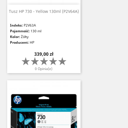
Tusz HP 730 - Yellow 130ml (P2V64A)
Indeks:
P2V63A
Pojemność:
130 ml
Kolor:
Żółty
Producent:
HP
Cena
339,00 zł
0 Opinia(e)