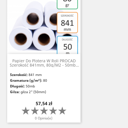
Papier Do Plotera W Roli PROCAD
Szerokość 841mm, 80g/m2 - 50mb -
Gilza 2" (50mm)
Szerokość:
841 mm
Gramatura (g/m²):
80
Długość:
50mb
Gilza:
gilza 2" (50mm)
Nieprzezroczystość (%):
≥95
Cena
57,54 zł
Grubość (µm):
117
Szorstkość (Bendtsen, ml/min):
200
Białość:
CIE 167
0 Opinia(e)
Certyfikaty:
FSC, PEFC, ISO 14001, Paper
Profile, EMAS