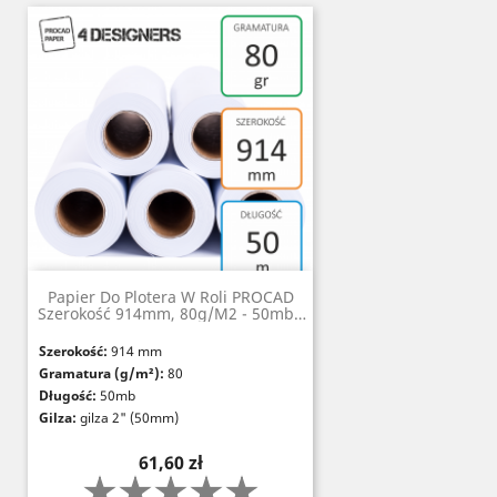
Certyfikat odporności na starzenie:
ISO
9706
Standardy:
DIN 6723 i 6724-1
Papier Do Plotera W Roli PROCAD
Szerokość 914mm, 80g/m2 - 50mb -
Gilza 2" (50mm)
Szerokość:
914 mm
Gramatura (g/m²):
80
Długość:
50mb
Gilza:
gilza 2" (50mm)
Nieprzezroczystość (%):
≥95
Cena
61,60 zł
Grubość (µm):
117
Szorstkość (Bendtsen, ml/min):
200