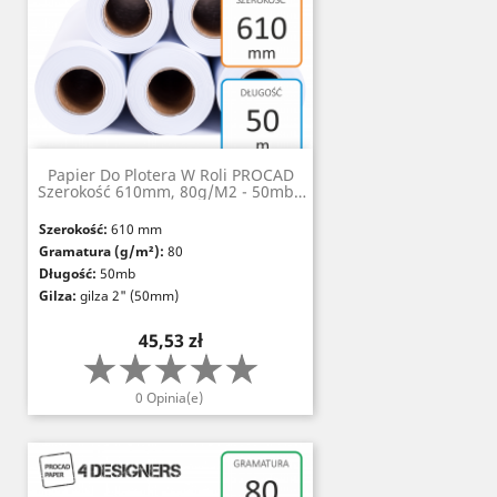
Papier Do Plotera W Roli PROCAD
Szerokość 610mm, 80g/m2 - 50mb -
Gilza 2" (50mm)
Szerokość:
610 mm
Gramatura (g/m²):
80
Długość:
50mb
Gilza:
gilza 2" (50mm)
Nieprzezroczystość (%):
≥95
Cena
45,53 zł
Grubość (µm):
117
Szorstkość (Bendtsen, ml/min):
200
Białość:
CIE 167
0 Opinia(e)
Certyfikaty:
FSC, PEFC, ISO 14001, Paper
Profile, EMAS
Certyfikat odporności na starzenie:
ISO
9706
Standardy:
DIN 6723 i 6724-1