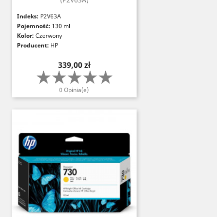
Indeks:
P2V63A
Pojemność:
130 ml
Kolor:
Czerwony
Producent:
HP
Cena
339,00 zł
0 Opinia(e)