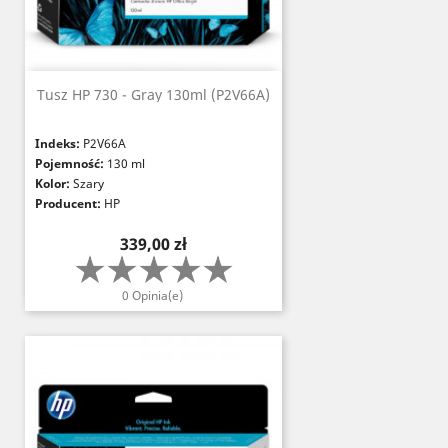
Tusz HP 730 - Gray 130ml (P2V66A)
Indeks:
P2V66A
Pojemność:
130 ml
Kolor:
Szary
Producent:
HP
Cena
339,00 zł
0 Opinia(e)