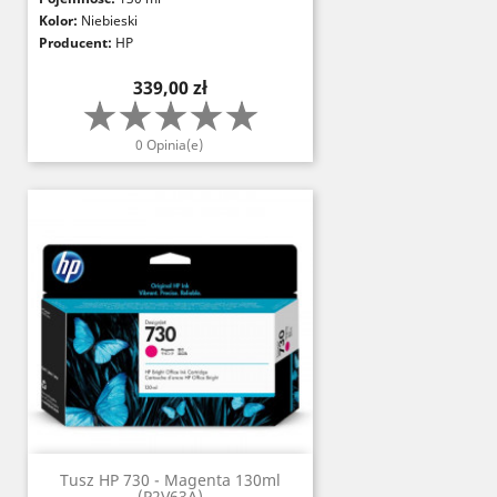
Kolor:
Niebieski
Producent:
HP
Cena
339,00 zł
0 Opinia(e)
Tusz HP 730 - Magenta 130ml
(P2V63A)