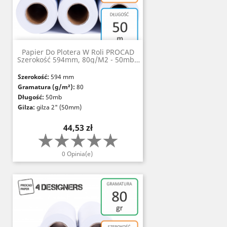
Papier Do Plotera W Roli PROCAD
Szerokość 594mm, 80g/m2 - 50mb -
Gilza 2" (50mm)
Szerokość:
594 mm
Gramatura (g/m²):
80
Długość:
50mb
Gilza:
gilza 2" (50mm)
Nieprzezroczystość (%):
≥95
Cena
44,53 zł
Grubość (µm):
117
Szorstkość (Bendtsen, ml/min):
200
Białość:
CIE 167
0 Opinia(e)
Certyfikaty:
FSC, PEFC, ISO 14001, Paper
Profile, EMAS
Certyfikat odporności na starzenie:
ISO
9706
Standardy:
DIN 6723 i 6724-1