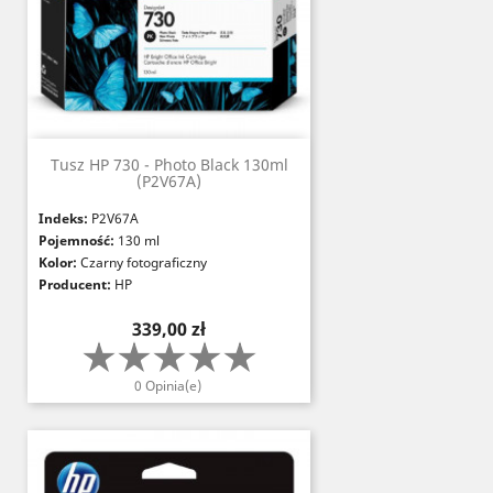
Tusz HP 730 - Photo Black 130ml
(P2V67A)
Indeks:
P2V67A
Pojemność:
130 ml
Kolor:
Czarny fotograficzny
Producent:
HP
Cena
339,00 zł
0 Opinia(e)