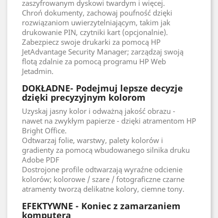
zaszyfrowanym dyskowi twardym i więcej.
Chroń dokumenty, zachowaj poufność dzięki
rozwiązaniom uwierzytelniającym, takim jak
drukowanie PIN, czytniki kart (opcjonalnie).
Zabezpiecz swoje drukarki za pomocą HP
JetAdvantage Security Manager; zarządzaj swoją
flotą zdalnie za pomocą programu HP Web
Jetadmin.
DOKŁADNE- Podejmuj lepsze decyzje
dzięki precyzyjnym kolorom
Uzyskaj jasny kolor i odważną jakość obrazu -
nawet na zwykłym papierze - dzięki atramentom HP
Bright Office.
Odtwarzaj folie, warstwy, palety kolorów i
gradienty za pomocą wbudowanego silnika druku
Adobe PDF
Dostrojone profile odtwarzają wyraźne odcienie
kolorów; kolorowe / szare / fotograficzne czarne
atramenty tworzą delikatne kolory, ciemne tony.
EFEKTYWNE - Koniec z zamarzaniem
komputera