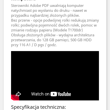
Sterowniki Adobe PDF uwalniają komputer
natychmiast po wysłaniu do druku - nawet w
przypadku najbardziej złożonych plików.
Bez przerw - opcje podwójnej rolki redukują zmiany
rolki; podwójna pojemność dwóch rolek, pomoc w
zmianie rodzaju papieru (Modele T1700dr)
Obsługa złożonych plików - wydajna architektura
przetwarzania, do 128 GB pamięci, 500 GB HDD
przy 116 A1 / D pgs / godz.
Specyfikacja techniczna: