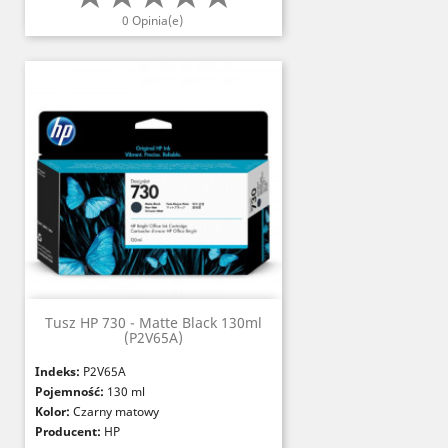
Białość:
CIE 167
0 Opinia(e)
Certyfikaty:
FSC, PEFC, ISO 14001, Paper
Profile, EMAS
Certyfikat odporności na starzenie:
ISO
9706
Standardy:
DIN 6723 i 6724-1
Tusz HP 730 - Matte Black 130ml
(P2V65A)
Indeks:
P2V65A
Pojemność:
130 ml
Kolor:
Czarny matowy
Producent:
HP