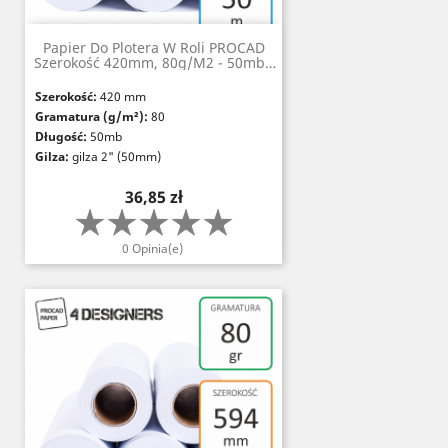
Papier Do Plotera W Roli PROCAD
Szerokość 420mm, 80g/m2 - 50mb -
Gilza 2" (50mm)
Szerokość:
420 mm
Gramatura (g/m²):
80
Długość:
50mb
Gilza:
gilza 2" (50mm)
Nieprzezroczystość (%):
≥93
Cena
36,85 zł
Grubość (µm):
104
Szorstkość (Bendtsen, ml/min):
160
Białość:
CIE 167
0 Opinia(e)
Certyfikaty:
FSC, PEFC, ISO 14001, Paper
Profile, EMAS
Certyfikat odporności na starzenie:
ISO
9706
Standardy:
DIN 6723 i 6724-1