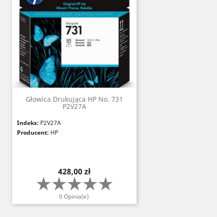
Głowica Drukująca HP No. 731
P2V27A
Indeks:
P2V27A
Producent:
HP
Cena
428,00 zł
0 Opinia(e)